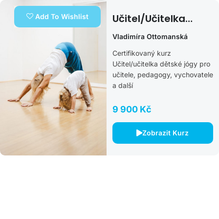
Učitel/učitelka
Add To Wishlist
Dětské Jógy – Léto
Vladimíra Ottomanská
2026
Certifikovaný kurz
Učitel/učitelka dětské jógy pro
učitele, pedagogy, vychovatele
a další
9 900 Kč
Zobrazit Kurz